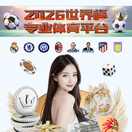
注册入口
全天更新 ·
mk体育下载
赛
事实时同步
无论您身在何处，
mk体育下载APP
为您带来高速、
高清、稳定的观赛体验。
下载客户端
网页端访问