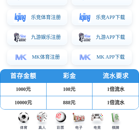
与第三方技术支持商（如推送、云服务）合作时
法律法规要求或监管部门依法调取
五、信息保护措施
平台采用多重防护机制确保mk体育下载服务中您的数据安全，
包括但不限于：
HTTPS 加密传输
权限分级与访问控制
系统审计与异常行为识别
六、用户权利
您拥有以下数据权利：
访问、更正、删除个人信息
申请注销账户或停止使用服务
关闭授权功能如位置服务或通知